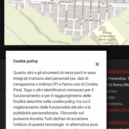
tta
ti
mpre
Cookie necessari
ilitato
Cookie delle preferenze
Cookie per il miglioramento dell'esperienza utente
Cookie policy
Sede di Ro
Questo sito e gli strumenti di terze parti in esso
Cookie analitici
integrati trattano dati personali (es. dati di
Via Prenestina, 
navigazione o indirizzi IP) e fanno uso di Cookie,
00132 Roma (R
Cookie di marketing
Pixel, Tags o altri identificatori necessari per il
Telefono:
funzionamento e per il raggiungimento delle
Vendita:
finalità descritte nella cookie policy, tra cui il
Amministrazione:
miglioramento delle funzionalità del sito e la
Indicazioni stra
pubblicità personalizzata. Cliccando sul
pulsante Accetta Tutti dichiari di accettare
Agenzia Pra
l'utilizzo di queste tecnologie. In alternativa puoi