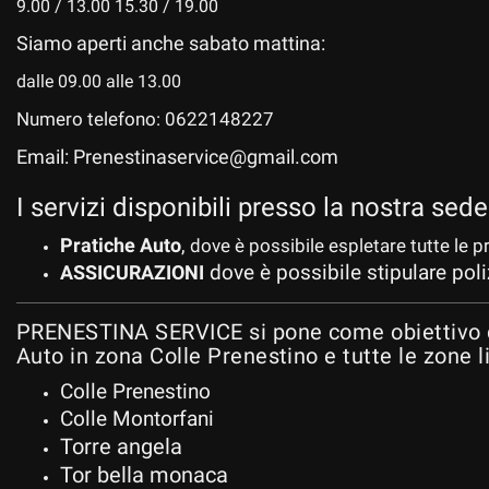
9.00 / 13.00 15.30 / 19.00
tracciamento
che
Siamo aperti anche sabato mattina:
adottiamo
NEWS
per
dalle 09.00 alle 13.00
offrire
Numero telefono: 0622148227
le
BLOG
funzionalità
Email: Prenestinaservice@gmail.com
e
svolgere
PROMOZIONI
I servizi disponibili presso la nostra sed
le
attività
Pratiche Auto
,
dove è possibile espletare tutte le p
di
NEWS
dove è possibile stipulare poliz
seguito
ASSICURAZIONI
descritte.
Per
PRENESTINA SERVICE si pone come obiettivo di 
ottenere
Auto in zona Colle Prenestino e tutte le zone l
maggiori
informazioni
Colle Prenestino
sull'utilità
Colle Montorfani
e
Torre angela
sul
funzionamento
Tor bella monaca
di