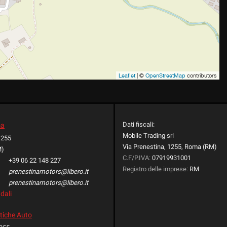
Leaflet
| ©
OpenStreetMap
contributors
Dati fiscali:
ma
Mobile Trading srl
1255
Via Prenestina, 1255, Roma (RM)
M)
C.F/P.IVA:
07919931001
+39 06 22 148 227
Registro delle imprese:
RM
prenestinamotors@libero.it
prenestinamotors@libero.it
dali
tiche Auto