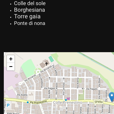
Colle del sole
questi
Borghesiana
strumenti
di
Torre gaia
tracciamento
Ponte di nona
si
rimanda
alla
cookie
policy.
Puoi
rivedere
+
e
−
modificare
le
tue
scelte
in
qualsiasi
momento.