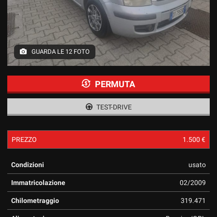
tracciamento
che
adottiamo
NEWS
per
offrire
GUARDA LE 12 FOTO
le
BLOG
funzionalità
e
svolgere
PROMOZIONI
PERMUTA
le
attività
TEST-DRIVE
di
NEWS
seguito
descritte.
Per
PREZZO
1.500 €
ottenere
maggiori
Condizioni
usato
informazioni
sull'utilità
Immatricolazione
02/2009
e
sul
Chilometraggio
319.471
funzionamento
di