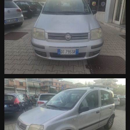
Raggiungerci è semplice:
➥a meno di 1 minuto dall'uscita 16 Prenestina del GRA Roma in
direzione Palestrina.
a meno di 15 minuti dall'aeroporto di Roma - Ciampino.
Se non sei di Roma
Un nostro collaboratore verrà a prendervi presso la stazione
metropolitana più vicina (Anagnina) o presso l'aeroporto.
Prenestina Motors srl
declina ogni responsabilità per eventuali
imprecisioni nella descrizione del veicolo. Le immagini hanno il solo
scopo illustrativo, quindi non rappresentano un impegno
contrattuale.