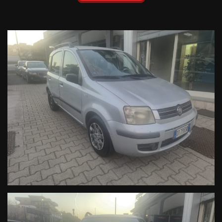
Revisione GPL 2019
N.B
.: il prezzo si intende escluso passaggio di proprietà o
immatricolazione ed eventuale trasporto se non presente in sede.
Garanzie
Tutte le nostre vetture vengono vendute con garanzia di conformità
valida per 12 mesi e dichiarazione del chilometraggio certificato.
I nostri servizi:
- In sede finanziamenti personalizzabili, anche intero importo, fino
ad 84 rate.
- Polizze rc auto, furto, incendio, cristalli, atti vandalici, calamità
naturali, assistenza stradale.
- Installazione sensori di parcheggio
- Lucidatura professionale con trattamento al "Teflon"
- Installazione pellicole oscuranti