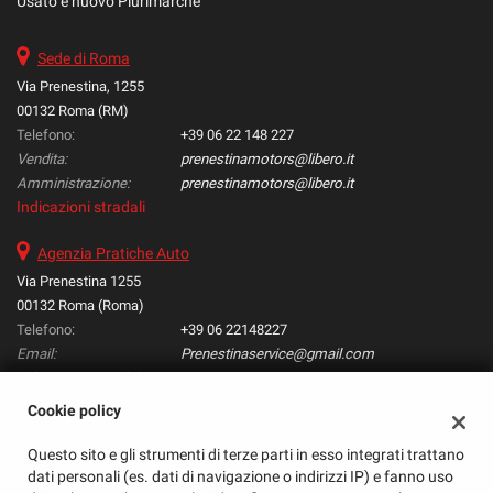
Usato e nuovo Plurimarche
Sede di Roma
Via Prenestina, 1255
00132 Roma (RM)
Telefono:
+39 06 22 148 227
Vendita:
prenestinamotors@libero.it
Amministrazione:
prenestinamotors@libero.it
Indicazioni stradali
Agenzia Pratiche Auto
Via Prenestina 1255
00132 Roma (Roma)
Telefono:
+39 06 22148227
Email:
Prenestinaservice@gmail.com
Indicazioni stradali
Cookie policy
Questo sito e gli strumenti di terze parti in esso integrati trattano
Dati fiscali:
dati personali (es. dati di navigazione o indirizzi IP) e fanno uso
Mobile Trading srl