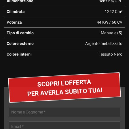
Alimentazione
Benzina/GPL
questi
strumenti
Cilindrata
1242 Cm³
di
Potenza
44 KW / 60 CV
tracciamento
si
Tipo di cambio
Manuale (5)
rimanda
alla
Colore esterno
Argento metallizzato
cookie
policy.
Colore interni
Tessuto Nero
Puoi
rivedere
e
modificare
SCOPRI L'OFFERTA
le
tue
PER AVERLA SUBITO TUA!
scelte
in
qualsiasi
momento.