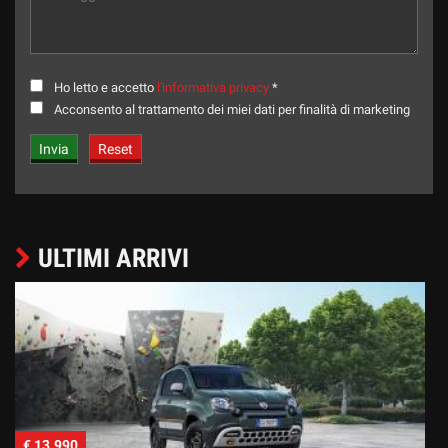
Ho letto e accetto
l'informativa privacy
*
Acconsento al trattamento dei miei dati per finalità di marketing
ULTIMI ARRIVI
€ 13.990
€