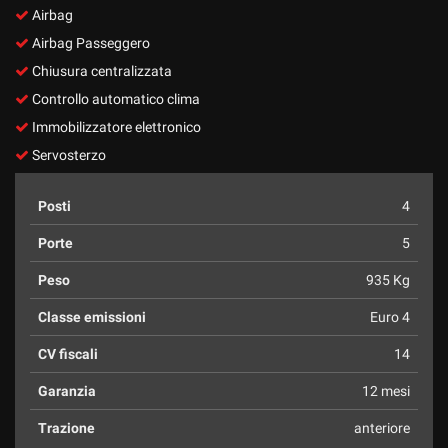
Salva
Airbag
le
Airbag Passeggero
impostazioni
Chiusura centralizzata
Controllo automatico clima
Immobilizzatore elettronico
Servosterzo
Posti
4
Porte
5
Peso
935 Kg
Classe emissioni
Euro 4
CV fiscali
14
Garanzia
12 mesi
Trazione
anteriore